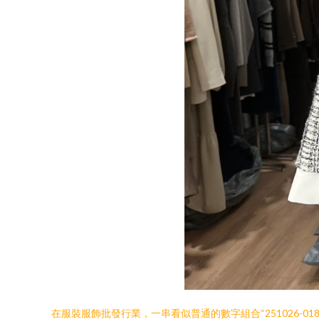
在服裝服飾批發行業，一串看似普通的數字組合“251026