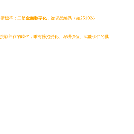
采購標準；二是
全面數字化
，從貨品編碼（如251026-
遇與挑戰并存的時代，唯有擁抱變化、深耕價值、賦能伙伴的批