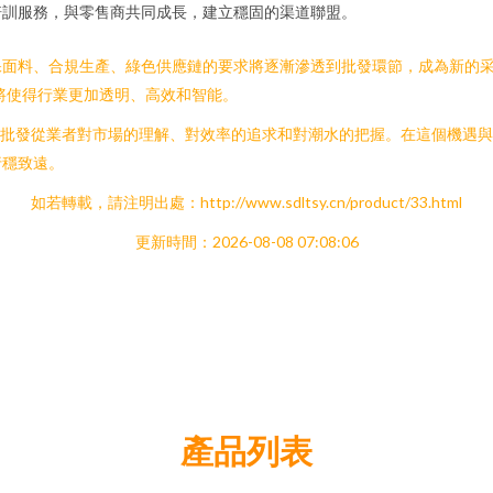
培訓服務，與零售商共同成長，建立穩固的渠道聯盟。
保面料、合規生產、綠色供應鏈的要求將逐漸滲透到批發環節，成為新的
化將使得行業更加透明、高效和智能。
是無數服裝批發從業者對市場的理解、對效率的追求和對潮水的把握。在這個機
行穩致遠。
如若轉載，請注明出處：http://www.sdltsy.cn/product/33.html
更新時間：2026-08-08 07:08:06
產品列表